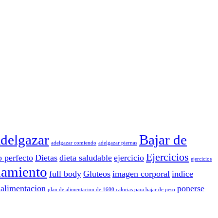
delgazar
Bajar de
adelgazar comiendo
adelgazar piernas
Ejercicios
o perfecto
Dietas
dieta saludable
ejercicio
ejercicios
namiento
full body
Gluteos
imagen corporal
indice
 alimentacion
ponerse
plan de alimentacion de 1600 calorias para bajar de peso