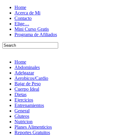
Home
Acerca de Mi
Contacto
Elige…
Mini Curso Gratis
Programa de Afiliados
Home
Abdominales
Adelgazar
Aerobicos/Cardio
Bajar de Peso
Cuerpo Ideal
Dietas
Ejercicios
Entrenamientos
General
Gluteos
Nutricion
Planes Alimenticios
Reportes Gratuitos