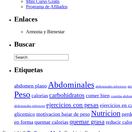
Mini Curso Gratis
Programa de Afiliados
Enlaces
Armonia y Bienestar
Buscar
Etiquetas
Abdominales
abdomen plano
abdominales inferiores
abd
Peso
carbohidratos
calorias
comer bien
comidas abdom
ejercicios con pesas
ejercicios en c
abdominales inferiores
Nutricion
glicemico
motivacion bajar de peso
perd
quemar grasa
en forma
quemar calorias
reducir calo