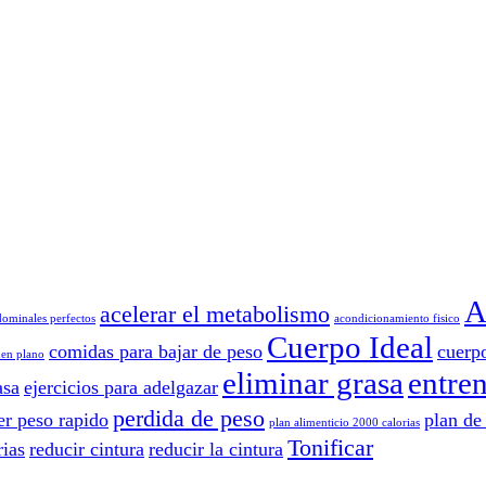
A
acelerar el metabolismo
ominales perfectos
acondicionamiento fisico
Cuerpo Ideal
comidas para bajar de peso
cuerp
en plano
eliminar grasa
entre
asa
ejercicios para adelgazar
perdida de peso
er peso rapido
plan de
plan alimenticio 2000 calorias
Tonificar
rias
reducir cintura
reducir la cintura