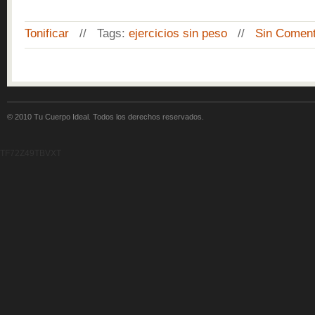
Tonificar
// Tags:
ejercicios sin peso
//
Sin Coment
© 2010 Tu Cuerpo Ideal. Todos los derechos reservados.
TF72Z49TBVXT