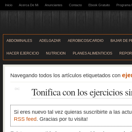
Inicio
Acerca De Mi
Anunciantes
Contacto
Ebook Gratuito
Programa D
ABDOMINALES
ADELGAZAR
AEROBICOS/CARDIO
BAJAR DE 
HACER EJERCICIO
NUTRICION
PLANES ALIMENTICIOS
REPOR
eje
Navegando todos los artículos etiquetados con
Tonifica con los ejercicios s
DIC
7
Si eres nuevo tal vez quieras suscribirte a las act
RSS feed
. Gracias por tu visita!