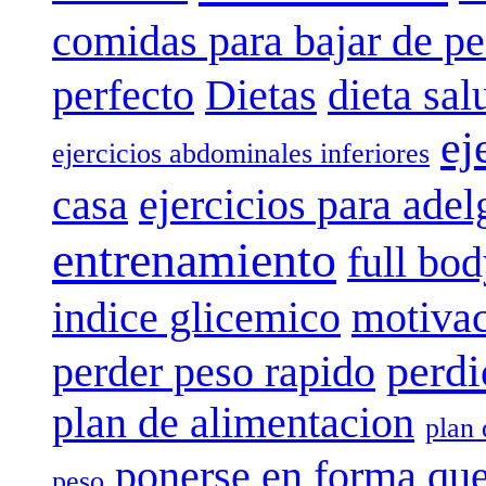
comidas para bajar de p
perfecto
Dietas
dieta sal
ej
ejercicios abdominales inferiores
casa
ejercicios para adel
entrenamiento
full bo
indice glicemico
motivac
perdi
perder peso rapido
plan de alimentacion
plan 
ponerse en forma
que
peso