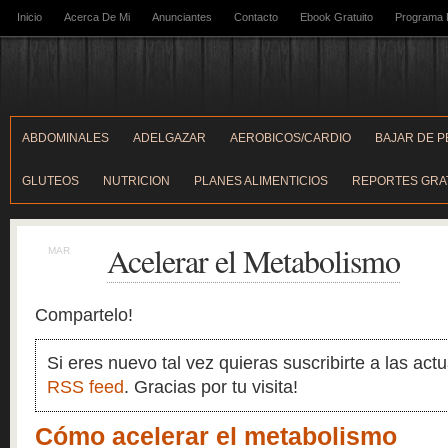
Inicio
Acerca De Mi
Anunciantes
Contacto
Ebook Gratuito
Programa D
ABDOMINALES
ADELGAZAR
AEROBICOS/CARDIO
BAJAR DE 
GLUTEOS
NUTRICION
PLANES ALIMENTICIOS
REPORTES GRA
Acelerar el Metabolismo
MAR
2
Compartelo!
Si eres nuevo tal vez quieras suscribirte a las act
RSS feed
. Gracias por tu visita!
Cómo acelerar el metabolismo